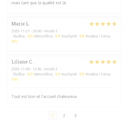
mais tant que la qualité est là.
Marie
L
2025-11-21
- 20:00 - Hosté 2
Služba
:
4
/5
Atmosféra
:
5
/5
Kuchyně
:
5
/5
Kvalita / Cena
:
4
/5
Liliane
C
2025-11-09
- 12:45 - Hosté 2
Služba
:
5
/5
Atmosféra
:
5
/5
Kuchyně
:
5
/5
Kvalita / Cena
:
5
/5
Tout est bon et l'accueil chaleureux
1
2
3