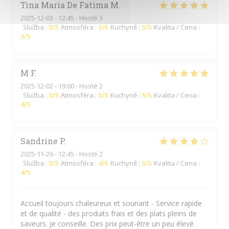
Tina Maria De Fatima
M
2025-12-03
- 12:45 - Hosté 3
Služba
:
5
/5
Atmosféra
:
5
/5
Kuchyně
:
5
/5
Kvalita / Cena
:
5
/5
M
F
2025-12-02
- 19:00 - Hosté 2
Služba
:
5
/5
Atmosféra
:
5
/5
Kuchyně
:
5
/5
Kvalita / Cena
:
4
/5
Sandrine
P
2025-11-26
- 12:45 - Hosté 2
Služba
:
5
/5
Atmosféra
:
4
/5
Kuchyně
:
5
/5
Kvalita / Cena
:
4
/5
Accueil toujours chaleureux et souriant - Service rapide
et de qualité - des produits frais et des plats pleins de
saveurs. Je conseille. Des prix peut-être un peu élevé