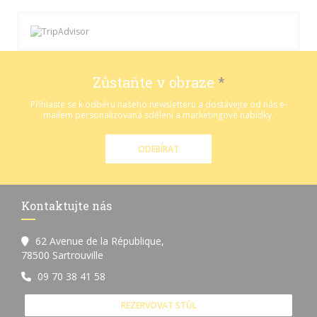
Zůstaňte v obraze
*
Přihlaste se k odběru našeho newsletteru a dostávejte od nás e-
mailem personalizovaná sdělení a marketingové nabídky.
ODEBÍRAT
Kontaktujte nás
62 Avenue de la République,
((otevře se v novém okně))
78500 Sartrouville
09 70 38 41 58
REZERVOVAT STŮL