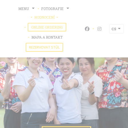
Panel pro správu cookies
MENU
FOTOGRAFIE
HODNOCENÍ
((OTEVŘE SE V NOVÉM OKNĚ))
((OTEVŘE SE V NOVÉM OKNĚ))
ONLINE ORDERING
CS
Facebook ((otevře 
Instagram ((o
MAPA A KONTAKT
REZERVOVAT STŮL