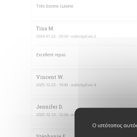
Très bonne cuisine
Tina
M
2026-01-22
- 20:30 - καλεσμένοι 2
Excellent repas
Vincent
W
2025-12-23
- 19:45 - καλεσμένοι 4
Jennifer
D
2025-12-13
- 12:30 - καλεσμένοι 3
Ο ιστότοπος αυτός
Stéphanie
F