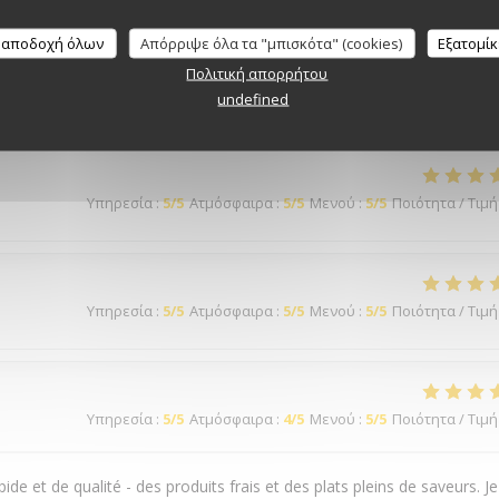
Υπηρεσία
:
5
/5
Ατμόσφαιρα
:
4
/5
Μενού
:
5
/5
Ποιότητα / Τιμή
 αποδοχή όλων
Απόρριψε όλα τα "μπισκότα" (cookies)
Εξατομί
Πολιτική απορρήτου
undefined
Υπηρεσία
:
5
/5
Ατμόσφαιρα
:
5
/5
Μενού
:
5
/5
Ποιότητα / Τιμή
Υπηρεσία
:
5
/5
Ατμόσφαιρα
:
5
/5
Μενού
:
5
/5
Ποιότητα / Τιμή
Υπηρεσία
:
5
/5
Ατμόσφαιρα
:
4
/5
Μενού
:
5
/5
Ποιότητα / Τιμή
ide et de qualité - des produits frais et des plats pleins de saveurs. Je