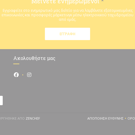
Μείνετε ενημερωμένοι
*
Εγγραφείτε στο ενημερωτικό μας δελτίο για να λαμβάνετε εξατομικευμένες
επικοινωνίες και προσφορές μάρκετινγκ μέσω ηλεκτρονικού ταχυδρομείου
από εμάς.
ΕΓΓΡΑΦΉ
Ακολουθήστε μας
Facebook ((ανοίγει σε νέο παράθυρο))
Instagram ((ανοίγει σε νέο παράθυρο))
((ΑΝΟΊΓΕΙ ΣΕ ΝΈΟ ΠΑΡΆΘΥΡΟ))
ΙΟΥΡΓΉΘΗΚΕ ΑΠΌ
ZENCHEF
ΑΠΟΠΟΊΗΣΗ ΕΥΘΎΝΗΣ
ΌΡΟ
((ΑΝΟΊΓΕΙ ΣΕ ΝΈ