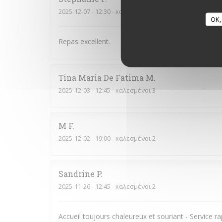
2025-12-07
- 12:30 - καλεσμένοι 3
OK,
Repas excellent.
Tina Maria De Fatima
M
2025-12-03
- 12:45 - καλεσμένοι 3
M
F
2025-12-02
- 19:00 - καλεσμένοι 2
Sandrine
P
2025-11-26
- 12:45 - καλεσμένοι 2
Accueil toujours chaleureux et souriant - Service rap