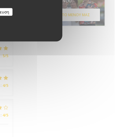
Μενού
:
5
/5
κευση
ΑΝΑΚΑΛΎΨΤΕ ΤΟ ΜΕΝΟΎ ΜΑΣ
:
5
/5
:
4
/5
:
4
/5