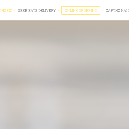
((ΑΝΟΊΓΕΙ ΣΕ ΝΈΟ ΠΑΡΆΘΥΡΟ))
((ΑΝΟΊΓΕΙ ΣΕ ΝΈΟ
ΓΉΣΕΙΣ
UBER EATS DELIVERY
ONLINE ORDERING
ΧΆΡΤΗΣ ΚΑΙ 