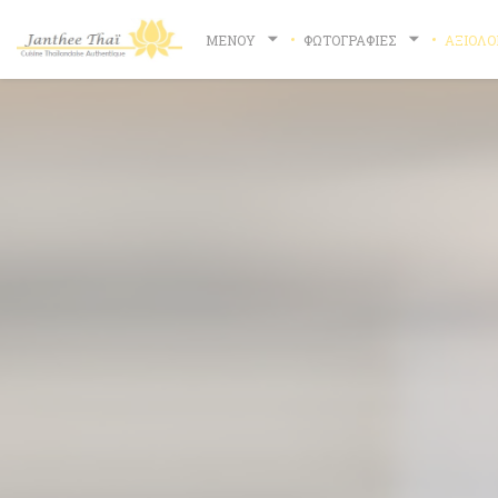
Πίνακας διαχείρισης "Μπισκότων" (Cookies)
ΜΕΝΟΎ
ΦΩΤΟΓΡΑΦΊΕΣ
ΑΞΙΟΛΟ