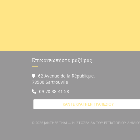
Επικοινωνήστε μαζί μας
62 Avenue de la République,
((ανοίγει σε νέο παράθυρο))
78500 Sartrouville
09 70 38 41 58
ΚΆΝΤΕ ΚΡΆΤΗΣΗ ΤΡΑΠΕΖΙΟΎ
© 2026 JANTHEE THAI — Η ΙΣΤΟΣΕΛΊΔΑ ΤΟΥ ΕΣΤΙΑΤΟΡΊΟΥ ΔΗΜ