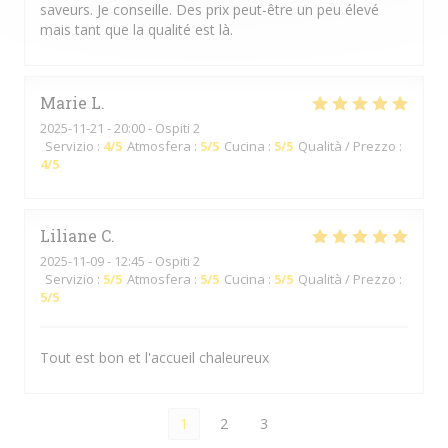
saveurs. Je conseille. Des prix peut-être un peu élevé
mais tant que la qualité est là.
Marie
L
2025-11-21
- 20:00 - Ospiti 2
Servizio
:
4
/5
Atmosfera
:
5
/5
Cucina
:
5
/5
Qualità / Prezzo
:
4
/5
Liliane
C
2025-11-09
- 12:45 - Ospiti 2
Servizio
:
5
/5
Atmosfera
:
5
/5
Cucina
:
5
/5
Qualità / Prezzo
:
5
/5
Tout est bon et l'accueil chaleureux
1
2
3