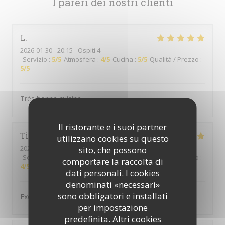
I pareri dei nostri clienti
L
2026-01-30
- 20:15 - Ospiti 4
Servizio
:
5
/5
Atmosfera
:
4
/5
Cucina
:
5
/5
Qualità / Prezzo
:
5
/5
Très bonne cuisine
Il ristorante e i suoi partner
Tina
M
utilizzano cookies su questo
2026-01-22
- 20:30 - Ospiti 2
sito, che possono
Servizio
:
5
/5
Atmosfera
:
5
/5
Cucina
:
5
/5
Qualità / Prezzo
:
comportare la raccolta di
4
/5
dati personali. I cookies
denominati «necessari»
sono obbligatori e installati
Excellent repas
per impostazione
predefinita. Altri cookies