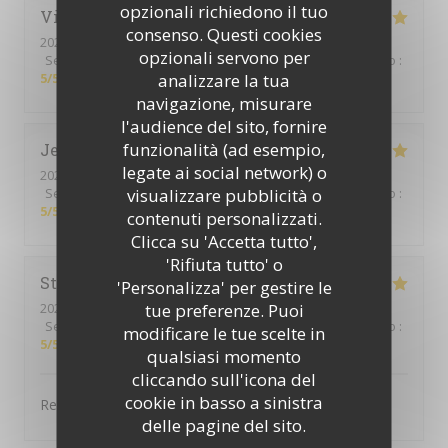
opzionali richiedono il tuo
Vincent
W
consenso. Questi cookies
2025-12-23
- 19:45 - Ospiti 4
opzionali servono per
Servizio
:
5
/5
Atmosfera
:
5
/5
Cucina
:
5
/5
Qualità / Prezzo
:
analizzare la tua
5
/5
navigazione, misurare
l'audience del sito, fornire
funzionalità (ad esempio,
Jennifer
D
legate ai social network) o
2025-12-13
- 12:30 - Ospiti 3
visualizzare pubblicità o
Servizio
:
5
/5
Atmosfera
:
5
/5
Cucina
:
5
/5
Qualità / Prezzo
:
5
/5
contenuti personalizzati.
Clicca su 'Accetta tutto',
'Rifiuta tutto' o
Stéphanie
F
'Personalizza' per gestire le
tue preferenze. Puoi
2025-12-07
- 12:30 - Ospiti 3
Servizio
:
5
/5
Atmosfera
:
4
/5
Cucina
:
5
/5
Qualità / Prezzo
:
modificare le tue scelte in
5
/5
qualsiasi momento
cliccando sull'icona del
cookie in basso a sinistra
Repas excellent.
delle pagine del sito.