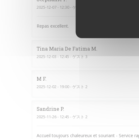
2025-12-07
- 12:30 - ゲスト 3
Repas excellent.
Tina Maria De Fatima
M
2025-12-03
- 12:45 - ゲスト 3
M
F
2025-12-02
- 19:00 - ゲスト 2
Sandrine
P
2025-11-26
- 12:45 - ゲスト 2
Accueil toujours chaleureux et souriant - Service rap