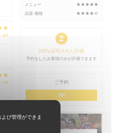
メニュー
品質-価格
:
4
/5
100% 証明された評価
予約をしたお客様のみが評価できます
ご予約
:
5
/5
予約
:
5
/5
および管理ができま
メニュー