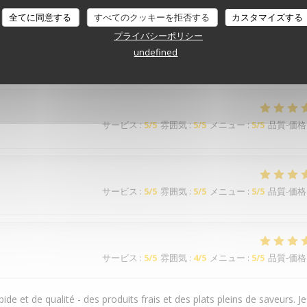
サービス
:
5
/5
雰囲気
:
4
/5
メニュー
:
5
/5
品質-価格
全てに同意する
すべてのクッキーを拒否する
カスタマイズする
プライバシーポリシー
undefined
サービス
:
5
/5
雰囲気
:
5
/5
メニュー
:
5
/5
品質-価格
サービス
:
5
/5
雰囲気
:
5
/5
メニュー
:
5
/5
品質-価格
サービス
:
5
/5
雰囲気
:
4
/5
メニュー
:
5
/5
品質-価格
ide et de qualité - des produits frais et des plats pleins de saveurs. Je