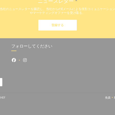
ニュースレター
*
当社のニュースレターを購読し、当社からのEメールによる個別コミュニケーショ
やマーケティングオファーを受け取る。
登録する
フォローしてください
Facebook ((新しいウィンドウで開きます))
Instagram ((新しいウィンドウで開きます))
((新しいウィンドウで開きます))
CHEF
免責
((