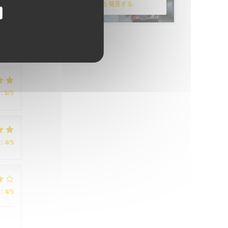
メニューを発見する
:
5
/5
:
5
/5
:
4
/5
:
4
/5