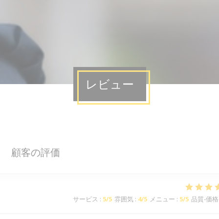
レビュー
顧客の評価
サービス
:
5
/5
雰囲気
:
4
/5
メニュー
:
5
/5
品質-価格