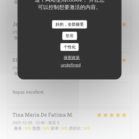
服务
:
5
/5
氛围
:
5
/5
菜单
:
5
/5
质价比
:
5
/5
可以控制想要激活的内容。
Jennifer
D
好的，全部接受
2025-12-13
- 12:30 - 来宾 3
禁用
服务
:
5
/5
氛围
:
5
/5
菜单
:
5
/5
质价比
:
5
/5
个性化
保密政策
Stéphanie
F
undefined
2025-12-07
- 12:30 - 来宾 3
服务
:
5
/5
氛围
:
4
/5
菜单
:
5
/5
质价比
:
5
/5
Repas excellent.
Tina Maria De Fatima
M
2025-12-03
- 12:45 - 来宾 3
服务
:
5
/5
氛围
:
5
/5
菜单
:
5
/5
质价比
:
5
/5