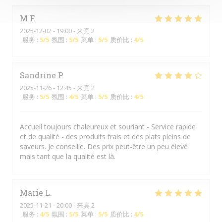
M
F
2025-12-02
- 19:00 - 来宾 2
服务
:
5
/5
氛围
:
5
/5
菜单
:
5
/5
质价比
:
4
/5
Sandrine
P
2025-11-26
- 12:45 - 来宾 2
服务
:
5
/5
氛围
:
4
/5
菜单
:
5
/5
质价比
:
4
/5
Accueil toujours chaleureux et souriant - Service rapide
et de qualité - des produits frais et des plats pleins de
saveurs. Je conseille. Des prix peut-être un peu élevé
mais tant que la qualité est là.
Marie
L
2025-11-21
- 20:00 - 来宾 2
服务
:
4
/5
氛围
:
5
/5
菜单
:
5
/5
质价比
:
4
/5