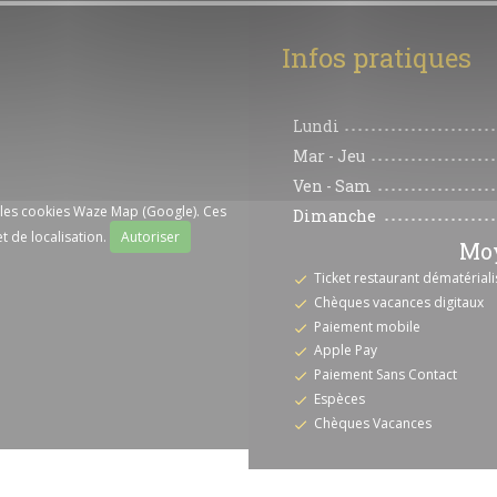
Infos pratiques
Lundi
Mar
-
Jeu
Ven
-
Sam
r les cookies Waze Map (Google). Ces
Dimanche
t de localisation.
Autoriser
Moy
Ticket restaurant dématériali
Chèques vacances digitaux
Paiement mobile
Apple Pay
Paiement Sans Contact
Espèces
Chèques Vacances