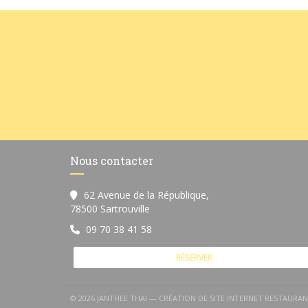
Nous contacter
62 Avenue de la République,
((ouvre une nouvelle fenêtre))
78500 Sartrouville
09 70 38 41 58
RÉSERVER
© 2026 JANTHEE THAI — CRÉATION DE SITE INTERNET RESTAURA