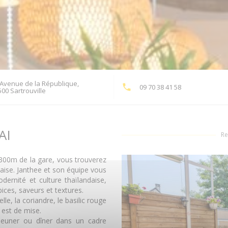
 Avenue de la République,
09 70 38 41 58
((ouvre une nouvelle fenêtre))
00 Sartrouville
AI
Re
à 300m de la gare, vous trouverez
ndaise. Janthee et son équipe vous
dernité et culture thaïlandaise,
pices, saveurs et textures.
le, la coriandre, le basilic rouge
 est de mise.
éjeuner ou dîner dans un cadre