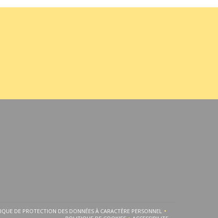
TIQUE DE PROTECTION DES DONNÉES À CARACTÈRE PERSONNEL
FENÊTRE))
UNE NOUVELLE FENÊTRE))
((OUVRE UNE NOUVELLE FENÊTRE))