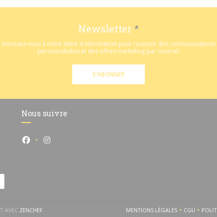
Newsletter
*
Inscrivez-vous à notre lettre d'information pour recevoir des communications
personnalisées et des offres marketing par courriel.
S'ABONNER
Nous suivre
Facebook ((ouvre une nouvelle fenêtre))
Instagram ((ouvre une nouvelle fenêtre))
((OUVRE UNE NOUVELLE FENÊTRE))
NT AVEC
ZENCHEF
MENTIONS LÉGALES
CGU
POLI
((OUVRE UNE NOUVELLE 
((OUVRE 