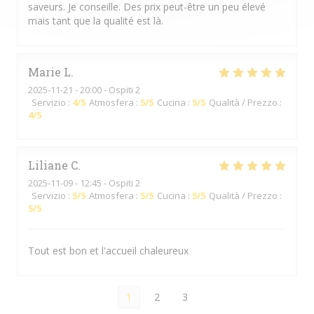
saveurs. Je conseille. Des prix peut-être un peu élevé
mais tant que la qualité est là.
Marie
L
2025-11-21
- 20:00 - Ospiti 2
Servizio
:
4
/5
Atmosfera
:
5
/5
Cucina
:
5
/5
Qualità / Prezzo
:
4
/5
Liliane
C
2025-11-09
- 12:45 - Ospiti 2
Servizio
:
5
/5
Atmosfera
:
5
/5
Cucina
:
5
/5
Qualità / Prezzo
:
5
/5
Tout est bon et l'accueil chaleureux
1
2
3