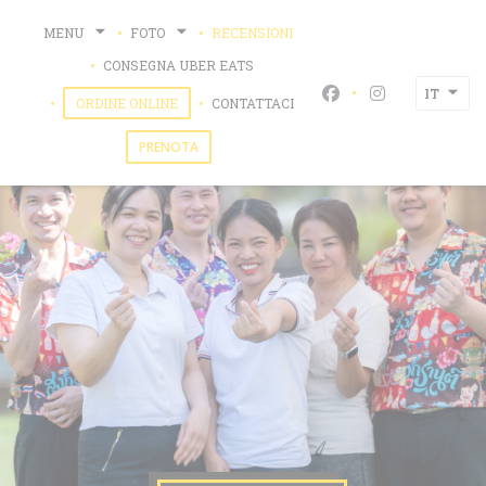
Personalizzazione delle tue scelte sui cookie
MENU
FOTO
RECENSIONI
((APRE UNA NUOVA FINESTRA))
CONSEGNA UBER EATS
IT
Facebook ((apre un
Instagram ((a
((APRE UNA NUOVA FINESTRA))
ORDINE ONLINE
CONTATTACI
PRENOTA