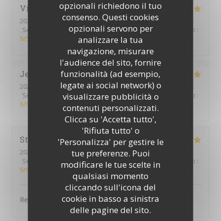
opzionali richiedono il tuo
Vincent
W
consenso. Questi cookies
2025-12-23
- 19:45 - Ospiti 4
opzionali servono per
Servizio
:
5
/5
Atmosfera
:
5
/5
Cucina
:
5
/5
Qualità / Prezzo
:
analizzare la tua
5
/5
navigazione, misurare
l'audience del sito, fornire
funzionalità (ad esempio,
Jennifer
D
legate ai social network) o
2025-12-13
- 12:30 - Ospiti 3
visualizzare pubblicità o
Servizio
:
5
/5
Atmosfera
:
5
/5
Cucina
:
5
/5
Qualità / Prezzo
:
5
/5
contenuti personalizzati.
Clicca su 'Accetta tutto',
'Rifiuta tutto' o
Stéphanie
F
'Personalizza' per gestire le
tue preferenze. Puoi
2025-12-07
- 12:30 - Ospiti 3
Servizio
:
5
/5
Atmosfera
:
4
/5
Cucina
:
5
/5
Qualità / Prezzo
:
modificare le tue scelte in
5
/5
qualsiasi momento
cliccando sull'icona del
cookie in basso a sinistra
Repas excellent.
delle pagine del sito.