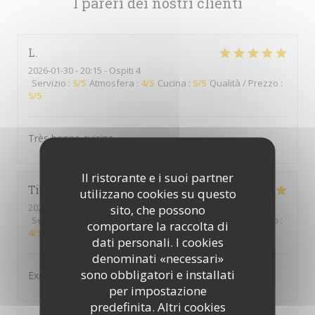
I pareri dei nostri clienti
L
2026-01-30
- 20:15 - Ospiti 4
Servizio
:
5
/5
Atmosfera
:
4
/5
Cucina
:
5
/5
Qualità / Prezzo
:
5
/5
Très bonne cuisine
Il ristorante e i suoi partner
Tina
M
utilizzano cookies su questo
2026-01-22
- 20:30 - Ospiti 2
sito, che possono
Servizio
:
5
/5
Atmosfera
:
5
/5
Cucina
:
5
/5
Qualità / Prezzo
:
comportare la raccolta di
4
/5
dati personali. I cookies
denominati «necessari»
sono obbligatori e installati
Excellent repas
per impostazione
predefinita. Altri cookies