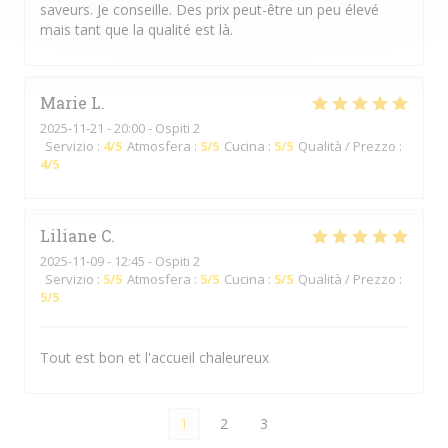
saveurs. Je conseille. Des prix peut-être un peu élevé
mais tant que la qualité est là.
Marie
L
2025-11-21
- 20:00 - Ospiti 2
Servizio
:
4
/5
Atmosfera
:
5
/5
Cucina
:
5
/5
Qualità / Prezzo
:
4
/5
Liliane
C
2025-11-09
- 12:45 - Ospiti 2
Servizio
:
5
/5
Atmosfera
:
5
/5
Cucina
:
5
/5
Qualità / Prezzo
:
5
/5
Tout est bon et l'accueil chaleureux
1
2
3