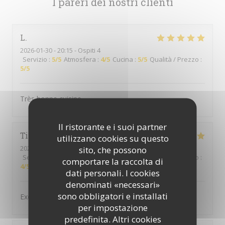
I pareri dei nostri clienti
L
2026-01-30
- 20:15 - Ospiti 4
Servizio
:
5
/5
Atmosfera
:
4
/5
Cucina
:
5
/5
Qualità / Prezzo
:
5
/5
Très bonne cuisine
Il ristorante e i suoi partner
Tina
M
utilizzano cookies su questo
2026-01-22
- 20:30 - Ospiti 2
sito, che possono
Servizio
:
5
/5
Atmosfera
:
5
/5
Cucina
:
5
/5
Qualità / Prezzo
:
comportare la raccolta di
4
/5
dati personali. I cookies
denominati «necessari»
sono obbligatori e installati
Excellent repas
per impostazione
predefinita. Altri cookies