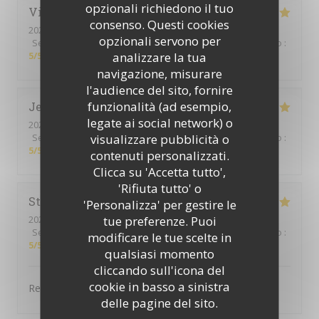
opzionali richiedono il tuo
Vincent
W
consenso. Questi cookies
2025-12-23
- 19:45 - Ospiti 4
opzionali servono per
Servizio
:
5
/5
Atmosfera
:
5
/5
Cucina
:
5
/5
Qualità / Prezzo
:
analizzare la tua
5
/5
navigazione, misurare
l'audience del sito, fornire
funzionalità (ad esempio,
Jennifer
D
legate ai social network) o
2025-12-13
- 12:30 - Ospiti 3
visualizzare pubblicità o
Servizio
:
5
/5
Atmosfera
:
5
/5
Cucina
:
5
/5
Qualità / Prezzo
:
5
/5
contenuti personalizzati.
Clicca su 'Accetta tutto',
'Rifiuta tutto' o
Stéphanie
F
'Personalizza' per gestire le
tue preferenze. Puoi
2025-12-07
- 12:30 - Ospiti 3
Servizio
:
5
/5
Atmosfera
:
4
/5
Cucina
:
5
/5
Qualità / Prezzo
:
modificare le tue scelte in
5
/5
qualsiasi momento
cliccando sull'icona del
cookie in basso a sinistra
Repas excellent.
delle pagine del sito.