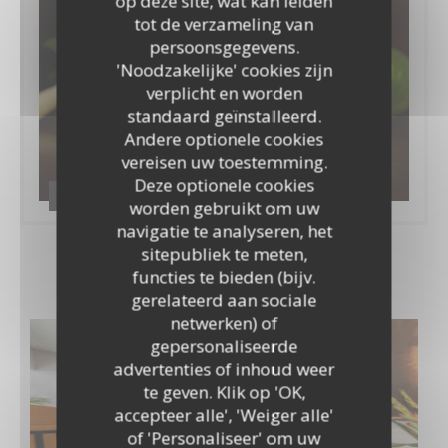
op deze site, wat kan leiden
tot de verzameling van
persoonsgegevens.
'Noodzakelijke' cookies zijn
verplicht en worden
standaard geïnstalleerd.
Andere optionele cookies
vereisen uw toestemming.
Deze optionele cookies
Nos assiettes
worden gebruikt om uw
navigatie te analyseren, het
sitepubliek te meten,
functies te bieden (bijv.
Virtuele tour
gerelateerd aan sociale
netwerken) of
gepersonaliseerde
advertenties of inhoud weer
te geven. Klik op 'OK,
accepteer alle', 'Weiger alle'
of 'Personaliseer' om uw