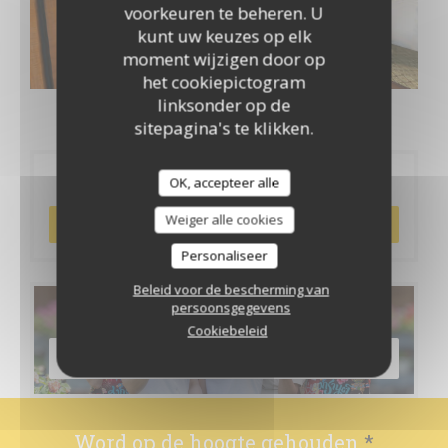
voorkeuren te beheren. U
kunt uw keuzes op elk
moment wijzigen door op
het cookiepictogram
linksonder op de
sitepagina's te klikken.
Reservering
OK, accepteer alle
Weiger alle cookies
RESERVEER EEN TAFEL
Personaliseer
Beleid voor de bescherming van
persoonsgegevens
Menu's
Cookiebeleid
ONTDEK ONS MENU
Word op de hoogte gehouden
*