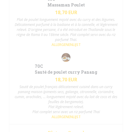
Massaman Poulet
18,70 EUR
Plat de poulet longuement mijoté avec du curry et des légumes.
Délicatement parfumé à la badiane et à la cannelle, et légèrement
relevé. D'origine persane, il a été introduit en Thaïlande sous le
règne de Rama II au 18ème siècle. Plat complet servi avec du riz
parfumé Thaï.
ALLERGENENLIJST
70C
Sauté de poulet curry Panang
18,70 EUR
Sauté de poulet français délicatement cuisiné dans un curry
panang maison (piments secs, galanga, citronnelle, coriandre,
cumin, arachides, ... longuement mijoté avec du lait de coco et des
feuilles de bergamote).
Plat légèrement relevé.
Plat complet servi avec un riz parfumé Thaï
ALLERGENENLIJST