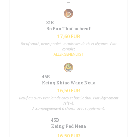
31B
Bo Bun Thaï au bœuf
17,60 EUR
Bœuf sauté, nems poulet, vermicelles de riz et légumes. Plat
complet
ALLERGENENLIJST
46B
Keing Khiao Wane Neua
16,50 EUR
Bœuf au curry vert lait de coco et basilic thaï. Plat légèrement
relevé.
Accompagnement à choisir avec supplément.
45B
Keing Ped Neua
16,50 EUR