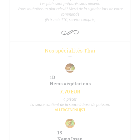
Les plats sont préparés sans piment.
Vous souhaitez un plat relevé? Merci de la signaler lors de votre
commande
(Prix nets TTC, service compris)
Nos spécialités Thaï
1D
Nems végétariens
7,70 EUR
4 pièces
La sauce contient de la sauce à base de poisson.
ALLERGENENLIJST
1S
Nems Issan