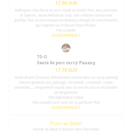
17,90 EUR
Aubergine rôtie farcie au porc sauté au basilic thaï, avec poivrons
et oignons, sauce maison au soja. Une création savoureuse
Janthee Thaï, le nom évoque les bateaux chargés de marchandises
qui voguent sur le fleuve Chao Phraya.
Plat complet.
ALLERGENENLIJST
70-O
Sauté de porc curry Panang
17,70 EUR
Sauté de porc français délicatement cuisiné dans un curry panang
maison (piments secs, galanga, citronnelle, coriandre, cumin,
arachides, ... longuement mijoté avec du lait de coco et des feuilles
de bergamote).
Plat légèrement relevé.
Plat complet servi avec un riz parfumé Thaï
ALLERGENENLIJST
Plats au Bœuf
Viande de Bœuf Française race Charolaise