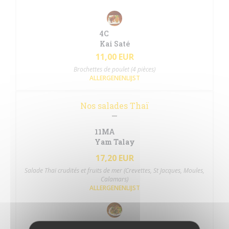
4C
Kai Saté
11,00 EUR
Brochettes de poulet (4 pièces)
ALLERGENENLIJST
Nos salades Thaï
11MA
Yam Talay
17,20 EUR
Salade Thaï crudités et fruits de mer (Crevettes, St Jacques, Moules,
Calamars)
ALLERGENENLIJST
11B