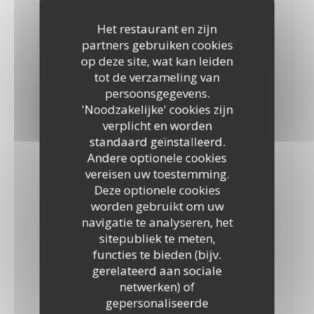
Yam Neua
13,90 EUR
Het restaurant en zijn
partners gebruiken cookies
Salade Thaï crudités et boeuf
ALLERGENENLIJST
op deze site, wat kan leiden
tot de verzameling van
persoonsgegevens.
11C
'Noodzakelijke' cookies zijn
Yam Kai
verplicht en worden
12,10 EUR
standaard geïnstalleerd.
Andere optionele cookies
Salade Thaï crudités et poulet
ALLERGENENLIJST
vereisen uw toestemming.
Deze optionele cookies
worden gebruikt om uw
11A
navigatie te analyseren, het
Yam Kung
sitepubliek te meten,
14,30 EUR
functies te bieden (bijv.
Salade Thaï crudités, ananas et crevettes.
gerelateerd aan sociale
Très frais et parfumé, avec le craquant des noix de cajou
netwerken) of
ALLERGENENLIJST
gepersonaliseerde