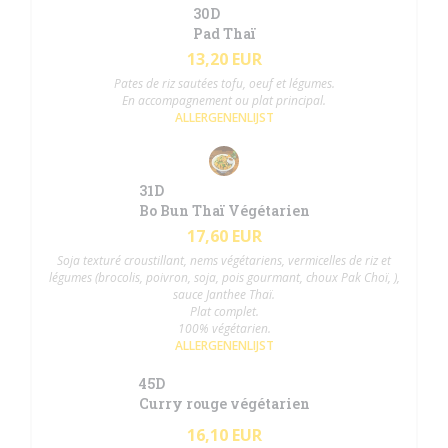
30D
Pad Thaï
13,20 EUR
Pates de riz sautées tofu, oeuf et légumes.
En accompagnement ou plat principal.
ALLERGENENLIJST
31D
Bo Bun Thaï Végétarien
17,60 EUR
Soja texturé croustillant, nems végétariens, vermicelles de riz et
légumes (brocolis, poivron, soja, pois gourmant, choux Pak Choï, ),
sauce Janthee Thaï.
Plat complet.
100% végétarien.
ALLERGENENLIJST
45D
Curry rouge végétarien
16,10 EUR