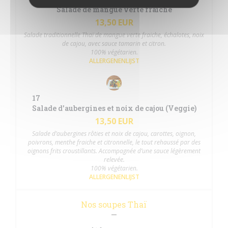
Salade de mangue verte fraîche
13,50 EUR
Salade traditionnelle Thaï de mangue verte fraiche, échalotes, noix
de cajou, avec sauce tamarin et citron.
100% végétarien.
ALLERGENENLIJST
17
Salade d'aubergines et noix de cajou (Veggie)
13,50 EUR
Salade d’aubergines rôties et noix de cajou, carottes, oignon,
poivrons, menthe fraiche et citronnelle, le tout rehaussé par des
oignons frits croustillants. Accompagnée d’une sauce légèrement
relevée.
100% végétarien.
ALLERGENENLIJST
Nos soupes Thaï