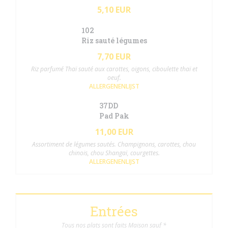
5,10 EUR
102
Riz sauté légumes
7,70 EUR
Riz parfumé Thaï sauté aux carottes, oigons, ciboulette thaï et
oeuf.
ALLERGENENLIJST
37DD
Pad Pak
11,00 EUR
Assortiment de légumes sautés. Champignons, carottes, chou
chinois, chou Shangaï, courgettes.
ALLERGENENLIJST
Entrées
Tous nos plats sont faits Maison sauf *