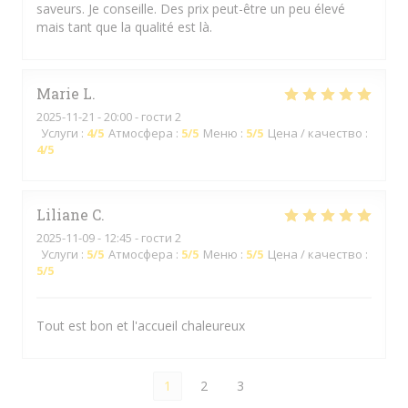
saveurs. Je conseille. Des prix peut-être un peu élevé
mais tant que la qualité est là.
Marie
L
2025-11-21
- 20:00 - гости 2
Услуги
:
4
/5
Атмосфера
:
5
/5
Меню
:
5
/5
Цена / качество
:
4
/5
Liliane
C
2025-11-09
- 12:45 - гости 2
Услуги
:
5
/5
Атмосфера
:
5
/5
Меню
:
5
/5
Цена / качество
:
5
/5
Tout est bon et l'accueil chaleureux
1
2
3