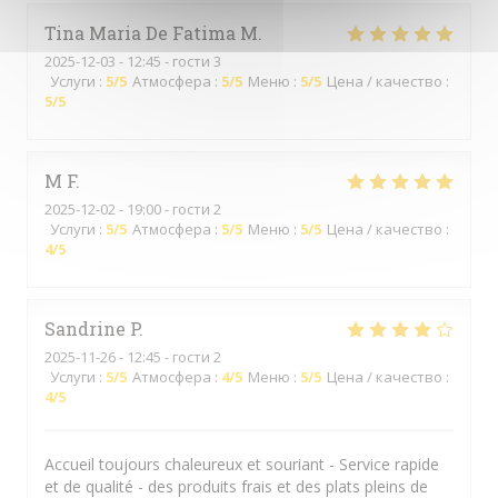
Tina Maria De Fatima
M
2025-12-03
- 12:45 - гости 3
Услуги
:
5
/5
Атмосфера
:
5
/5
Меню
:
5
/5
Цена / качество
:
5
/5
M
F
2025-12-02
- 19:00 - гости 2
Услуги
:
5
/5
Атмосфера
:
5
/5
Меню
:
5
/5
Цена / качество
:
4
/5
Sandrine
P
2025-11-26
- 12:45 - гости 2
Услуги
:
5
/5
Атмосфера
:
4
/5
Меню
:
5
/5
Цена / качество
:
4
/5
Accueil toujours chaleureux et souriant - Service rapide
et de qualité - des produits frais et des plats pleins de