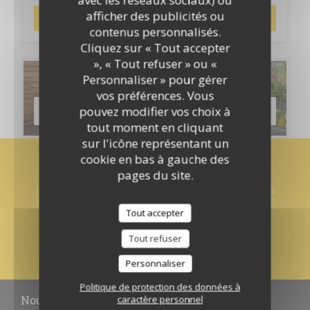
avec les réseaux sociaux) ou
afficher des publicités ou
RÉSERVER
contenus personnalisés.
Cliquez sur « Tout accepter
», « Tout refuser » ou «
Cartes & Menus
Personnaliser » pour gérer
vos préférences. Vous
pouvez modifier vos choix à
DÉCOUVRIR NOTRE CARTE
tout moment en cliquant
sur l'icône représentant un
cookie en bas à gauche des
Newsletter
*
pages du site.
Inscrivez-vous à notre lettre d'information pour recevoir des
communications personnalisées et des offres marketing par
courriel.
Tout accepter
Tout refuser
S'ABONNER
Personnaliser
Politique de protection des données à
Nous contacter
caractère personnel