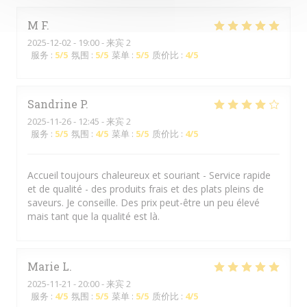
M
F
2025-12-02
- 19:00 - 来宾 2
服务
:
5
/5
氛围
:
5
/5
菜单
:
5
/5
质价比
:
4
/5
Sandrine
P
2025-11-26
- 12:45 - 来宾 2
服务
:
5
/5
氛围
:
4
/5
菜单
:
5
/5
质价比
:
4
/5
Accueil toujours chaleureux et souriant - Service rapide
et de qualité - des produits frais et des plats pleins de
saveurs. Je conseille. Des prix peut-être un peu élevé
mais tant que la qualité est là.
Marie
L
2025-11-21
- 20:00 - 来宾 2
服务
:
4
/5
氛围
:
5
/5
菜单
:
5
/5
质价比
:
4
/5