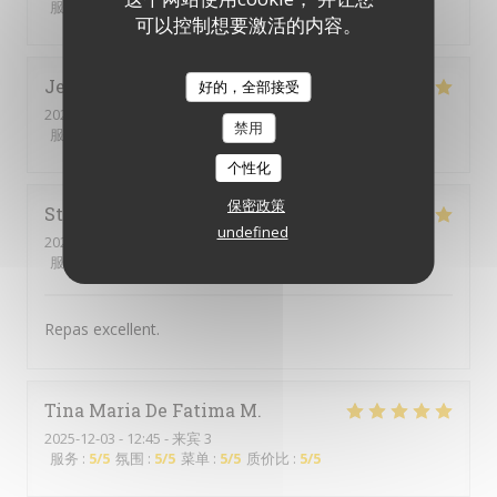
服务
:
5
/5
氛围
:
5
/5
菜单
:
5
/5
质价比
:
5
/5
可以控制想要激活的内容。
Jennifer
D
好的，全部接受
2025-12-13
- 12:30 - 来宾 3
禁用
服务
:
5
/5
氛围
:
5
/5
菜单
:
5
/5
质价比
:
5
/5
个性化
保密政策
Stéphanie
F
undefined
2025-12-07
- 12:30 - 来宾 3
服务
:
5
/5
氛围
:
4
/5
菜单
:
5
/5
质价比
:
5
/5
Repas excellent.
Tina Maria De Fatima
M
2025-12-03
- 12:45 - 来宾 3
服务
:
5
/5
氛围
:
5
/5
菜单
:
5
/5
质价比
:
5
/5