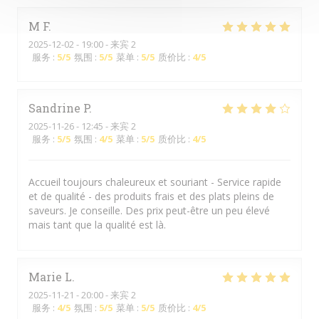
M
F
2025-12-02
- 19:00 - 来宾 2
服务
:
5
/5
氛围
:
5
/5
菜单
:
5
/5
质价比
:
4
/5
Sandrine
P
2025-11-26
- 12:45 - 来宾 2
服务
:
5
/5
氛围
:
4
/5
菜单
:
5
/5
质价比
:
4
/5
Accueil toujours chaleureux et souriant - Service rapide
et de qualité - des produits frais et des plats pleins de
saveurs. Je conseille. Des prix peut-être un peu élevé
mais tant que la qualité est là.
Marie
L
2025-11-21
- 20:00 - 来宾 2
服务
:
4
/5
氛围
:
5
/5
菜单
:
5
/5
质价比
:
4
/5