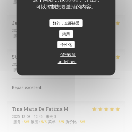
服务
:
5
/5
氛围
:
5
/5
菜单
:
5
/5
质价比
:
5
/5
可以控制想要激活的内容。
Jennifer
D
好的，全部接受
2025-12-13
- 12:30 - 来宾 3
禁用
服务
:
5
/5
氛围
:
5
/5
菜单
:
5
/5
质价比
:
5
/5
个性化
保密政策
Stéphanie
F
undefined
2025-12-07
- 12:30 - 来宾 3
服务
:
5
/5
氛围
:
4
/5
菜单
:
5
/5
质价比
:
5
/5
Repas excellent.
Tina Maria De Fatima
M
2025-12-03
- 12:45 - 来宾 3
服务
:
5
/5
氛围
:
5
/5
菜单
:
5
/5
质价比
:
5
/5