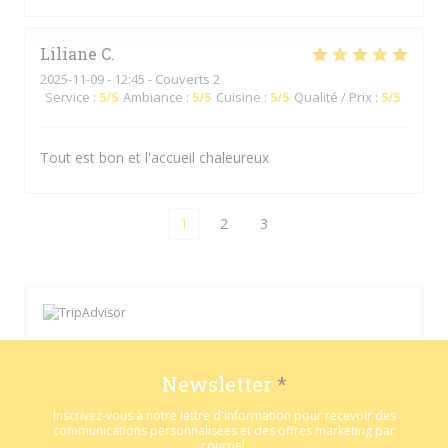
Liliane
C
2025-11-09
- 12:45 - Couverts 2
Service
:
5
/5
Ambiance
:
5
/5
Cuisine
:
5
/5
Qualité / Prix
:
5
/5
Tout est bon et l'accueil chaleureux
1
2
3
Newsletter
*
Inscrivez-vous à notre lettre d'information pour recevoir des
communications personnalisées et des offres marketing par
courriel.