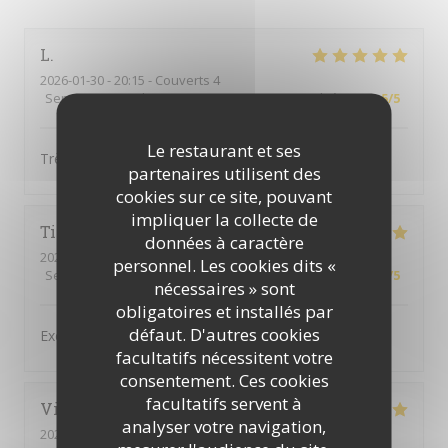
L
2026-01-30
- 20:15 - Couverts 4
Service
:
5
/5
Ambiance
:
4
/5
Cuisine
:
5
/5
Qualité / Prix
:
5
/5
Le restaurant et ses
Très bonne cuisine
partenaires utilisent des
cookies sur ce site, pouvant
impliquer la collecte de
Tina
M
données à caractère
2026-01-22
- 20:30 - Couverts 2
personnel. Les cookies dits «
Service
:
5
/5
Ambiance
:
5
/5
Cuisine
:
5
/5
Qualité / Prix
:
4
/5
nécessaires » sont
obligatoires et installés par
défaut. D'autres cookies
Excellent repas
facultatifs nécessitent votre
consentement. Ces cookies
facultatifs servent à
Vincent
W
analyser votre navigation,
2025-12-23
- 19:45 - Couverts 4