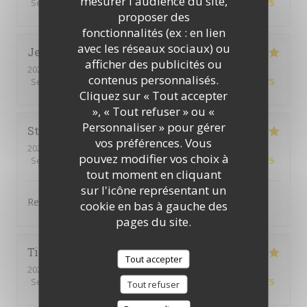
mesurer l'audience du site,
Service
:
5
/5
Ambiance
:
5
/5
Cuisine
:
5
/5
Qualité / Prix
:
5
/5
proposer des
fonctionnalités (ex : en lien
avec les réseaux sociaux) ou
Jennifer
D
afficher des publicités ou
2025-12-13
- 12:30 - Couverts 3
contenus personnalisés.
Service
:
5
/5
Ambiance
:
5
/5
Cuisine
:
5
/5
Qualité / Prix
:
5
/5
Cliquez sur « Tout accepter
», « Tout refuser » ou «
Personnaliser » pour gérer
Stéphanie
F
vos préférences. Vous
2025-12-07
- 12:30 - Couverts 3
pouvez modifier vos choix à
Service
:
5
/5
Ambiance
:
4
/5
Cuisine
:
5
/5
Qualité / Prix
:
5
/5
tout moment en cliquant
sur l'icône représentant un
Repas excellent.
cookie en bas à gauche des
pages du site.
Tina Maria De Fatima
M
Tout accepter
2025-12-03
- 12:45 - Couverts 3
Service
:
5
/5
Ambiance
:
5
/5
Cuisine
:
5
/5
Qualité / Prix
:
5
/5
Tout refuser