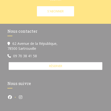
S'ABONNER
Nous contacter
62 Avenue de la République,
((ouvre une nouvelle fenêtre))
78500 Sartrouville
09 70 38 41 58
RÉSERVER
Nous suivre
Facebook ((ouvre une nouvelle fenêtre))
Instagram ((ouvre une nouvelle fenêtre))