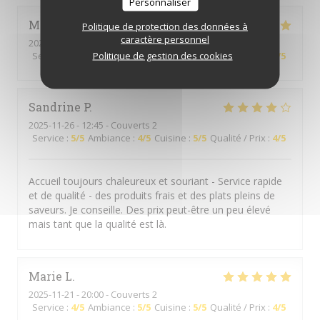
Personnaliser
M
F
Politique de protection des données à
caractère personnel
2025-12-02
- 19:00 - Couverts 2
Politique de gestion des cookies
Service
:
5
/5
Ambiance
:
5
/5
Cuisine
:
5
/5
Qualité / Prix
:
4
/5
Sandrine
P
2025-11-26
- 12:45 - Couverts 2
Service
:
5
/5
Ambiance
:
4
/5
Cuisine
:
5
/5
Qualité / Prix
:
4
/5
Accueil toujours chaleureux et souriant - Service rapide
et de qualité - des produits frais et des plats pleins de
saveurs. Je conseille. Des prix peut-être un peu élevé
mais tant que la qualité est là.
Marie
L
2025-11-21
- 20:00 - Couverts 2
Service
:
4
/5
Ambiance
:
5
/5
Cuisine
:
5
/5
Qualité / Prix
:
4
/5