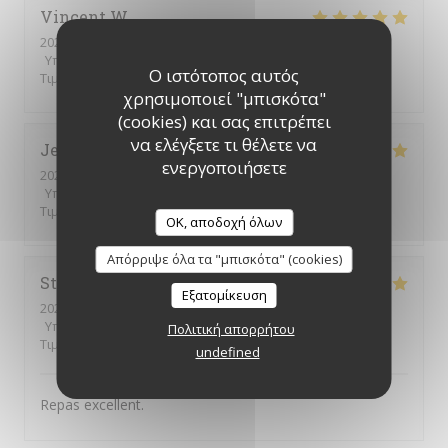
Vincent
W
2025-12-23
- 19:45 - καλεσμένοι 4
Υπηρεσία
:
5
/5
Ατμόσφαιρα
:
5
/5
Μενού
:
5
/5
Ποιότητα /
Ο ιστότοπος αυτός
Τιμή
:
5
/5
χρησιμοποιεί "μπισκότα"
(cookies) και σας επιτρέπει
να ελέγξετε τι θέλετε να
Jennifer
D
ενεργοποιήσετε
2025-12-13
- 12:30 - καλεσμένοι 3
Υπηρεσία
:
5
/5
Ατμόσφαιρα
:
5
/5
Μενού
:
5
/5
Ποιότητα /
Τιμή
:
5
/5
OK, αποδοχή όλων
Απόρριψε όλα τα "μπισκότα" (cookies)
Stéphanie
F
Εξατομίκευση
2025-12-07
- 12:30 - καλεσμένοι 3
Υπηρεσία
:
5
/5
Ατμόσφαιρα
:
4
/5
Μενού
:
5
/5
Ποιότητα /
Πολιτική απορρήτου
Τιμή
:
5
/5
undefined
Repas excellent.