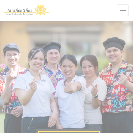
Πίνακας διαχείρισης "Μπισκότων" (Cookies)