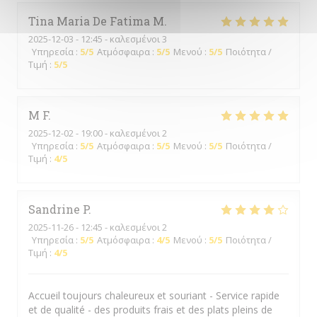
Tina Maria De Fatima
M
2025-12-03
- 12:45 - καλεσμένοι 3
Υπηρεσία
:
5
/5
Ατμόσφαιρα
:
5
/5
Μενού
:
5
/5
Ποιότητα /
Τιμή
:
5
/5
M
F
2025-12-02
- 19:00 - καλεσμένοι 2
Υπηρεσία
:
5
/5
Ατμόσφαιρα
:
5
/5
Μενού
:
5
/5
Ποιότητα /
Τιμή
:
4
/5
Sandrine
P
2025-11-26
- 12:45 - καλεσμένοι 2
Υπηρεσία
:
5
/5
Ατμόσφαιρα
:
4
/5
Μενού
:
5
/5
Ποιότητα /
Τιμή
:
4
/5
Accueil toujours chaleureux et souriant - Service rapide
et de qualité - des produits frais et des plats pleins de