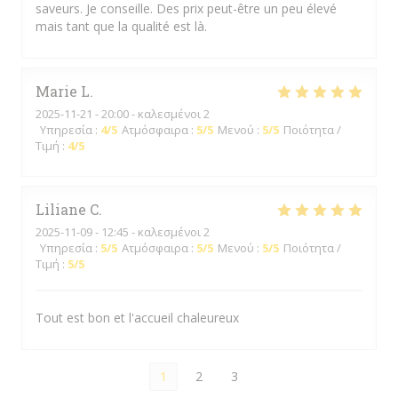
saveurs. Je conseille. Des prix peut-être un peu élevé
mais tant que la qualité est là.
Marie
L
2025-11-21
- 20:00 - καλεσμένοι 2
Υπηρεσία
:
4
/5
Ατμόσφαιρα
:
5
/5
Μενού
:
5
/5
Ποιότητα /
Τιμή
:
4
/5
Liliane
C
2025-11-09
- 12:45 - καλεσμένοι 2
Υπηρεσία
:
5
/5
Ατμόσφαιρα
:
5
/5
Μενού
:
5
/5
Ποιότητα /
Τιμή
:
5
/5
Tout est bon et l'accueil chaleureux
1
2
3