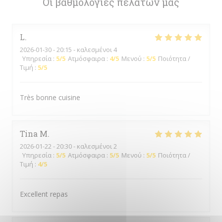
Οι βαθμολογίες πελατών μας
L
2026-01-30
- 20:15 - καλεσμένοι 4
Υπηρεσία
:
5
/5
Ατμόσφαιρα
:
4
/5
Μενού
:
5
/5
Ποιότητα /
Τιμή
:
5
/5
Très bonne cuisine
Tina
M
2026-01-22
- 20:30 - καλεσμένοι 2
Υπηρεσία
:
5
/5
Ατμόσφαιρα
:
5
/5
Μενού
:
5
/5
Ποιότητα /
Τιμή
:
4
/5
Excellent repas