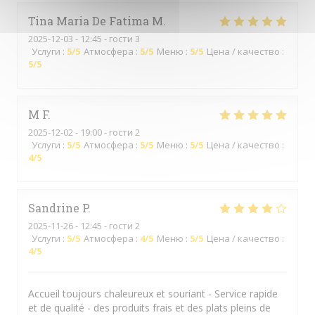
Tina Maria De Fatima
M
2025-12-03
- 12:45 - гости 3
Услуги
:
5
/5
Атмосфера
:
5
/5
Меню
:
5
/5
Цена / качество
:
5
/5
M
F
2025-12-02
- 19:00 - гости 2
Услуги
:
5
/5
Атмосфера
:
5
/5
Меню
:
5
/5
Цена / качество
:
4
/5
Sandrine
P
2025-11-26
- 12:45 - гости 2
Услуги
:
5
/5
Атмосфера
:
4
/5
Меню
:
5
/5
Цена / качество
:
4
/5
Accueil toujours chaleureux et souriant - Service rapide
et de qualité - des produits frais et des plats pleins de