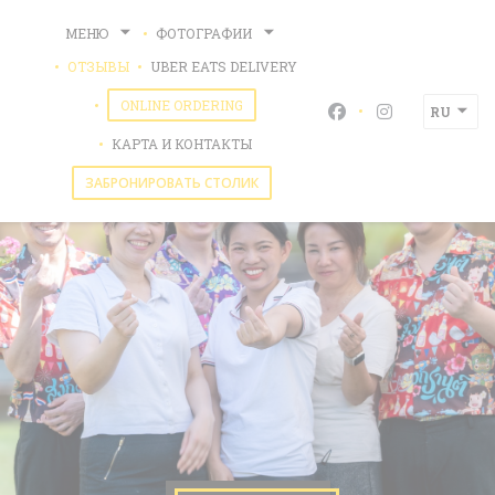
Панель управления cookies
МЕНЮ
ФОТОГРАФИИ
((ОТКРЫВАЕТСЯ В НОВОМ О
ОТЗЫВЫ
UBER EATS DELIVERY
((ОТКРЫВАЕТСЯ В НОВОМ ОКНЕ))
ONLINE ORDERING
RU
Facebook ((открыв
Instagram ((
КАРТА И КОНТАКТЫ
ЗАБРОНИРОВАТЬ СТОЛИК