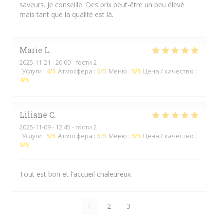
saveurs. Je conseille. Des prix peut-être un peu élevé
mais tant que la qualité est là.
Marie
L
2025-11-21
- 20:00 - гости 2
Услуги
:
4
/5
Атмосфера
:
5
/5
Меню
:
5
/5
Цена / качество
:
4
/5
Liliane
C
2025-11-09
- 12:45 - гости 2
Услуги
:
5
/5
Атмосфера
:
5
/5
Меню
:
5
/5
Цена / качество
:
5
/5
Tout est bon et l'accueil chaleureux
1
2
3