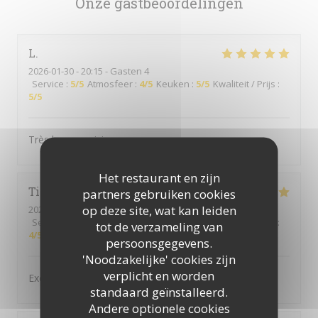
Onze gastbeoordelingen
L
2026-01-30
- 20:15 - Gasten 4
Service
:
5
/5
Atmosfeer
:
4
/5
Keuken
:
5
/5
Kwaliteit / Prijs
:
5
/5
Très bonne cuisine
Het restaurant en zijn
Tina
M
partners gebruiken cookies
op deze site, wat kan leiden
2026-01-22
- 20:30 - Gasten 2
Service
:
5
/5
Atmosfeer
:
5
/5
Keuken
:
5
/5
Kwaliteit / Prijs
:
tot de verzameling van
4
/5
persoonsgegevens.
'Noodzakelijke' cookies zijn
verplicht en worden
Excellent repas
standaard geïnstalleerd.
Andere optionele cookies