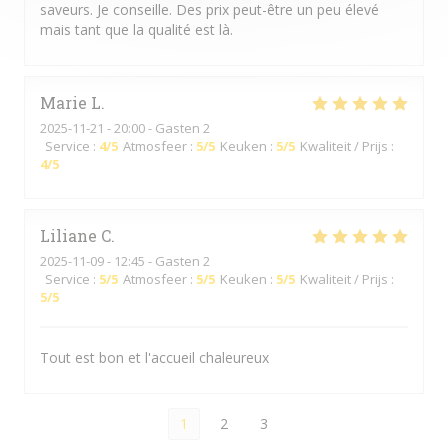
saveurs. Je conseille. Des prix peut-être un peu élevé
mais tant que la qualité est là.
Marie
L
2025-11-21
- 20:00 - Gasten 2
Service
:
4
/5
Atmosfeer
:
5
/5
Keuken
:
5
/5
Kwaliteit / Prijs
:
4
/5
Liliane
C
2025-11-09
- 12:45 - Gasten 2
Service
:
5
/5
Atmosfeer
:
5
/5
Keuken
:
5
/5
Kwaliteit / Prijs
:
5
/5
Tout est bon et l'accueil chaleureux
1
2
3