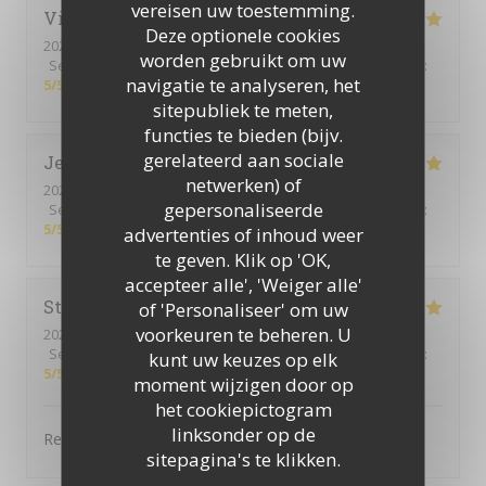
vereisen uw toestemming.
Vincent
W
Deze optionele cookies
2025-12-23
- 19:45 - Gasten 4
worden gebruikt om uw
Service
:
5
/5
Atmosfeer
:
5
/5
Keuken
:
5
/5
Kwaliteit / Prijs
:
navigatie te analyseren, het
5
/5
sitepubliek te meten,
functies te bieden (bijv.
gerelateerd aan sociale
Jennifer
D
netwerken) of
2025-12-13
- 12:30 - Gasten 3
gepersonaliseerde
Service
:
5
/5
Atmosfeer
:
5
/5
Keuken
:
5
/5
Kwaliteit / Prijs
:
5
/5
advertenties of inhoud weer
te geven. Klik op 'OK,
accepteer alle', 'Weiger alle'
Stéphanie
F
of 'Personaliseer' om uw
voorkeuren te beheren. U
2025-12-07
- 12:30 - Gasten 3
Service
:
5
/5
Atmosfeer
:
4
/5
Keuken
:
5
/5
Kwaliteit / Prijs
:
kunt uw keuzes op elk
5
/5
moment wijzigen door op
het cookiepictogram
linksonder op de
Repas excellent.
sitepagina's te klikken.