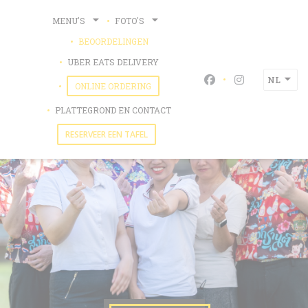
Cookies beheer paneel
MENU'S
FOTO'S
BEOORDELINGEN
((OPENT IN EEN NIEUW VENSTER))
UBER EATS DELIVERY
NL
Facebook ((opent i
Instagram ((o
((OPENT IN EEN NIEUW VENSTER))
ONLINE ORDERING
PLATTEGROND EN CONTACT
RESERVEER EEN TAFEL