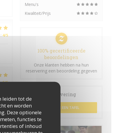
Menu's
Kwaliteit/Prijs
:
4
/5
100% gecertificeerde
beoordelingen
Onze klanten hebben na hun
reservering een beoordeling gegeven
:
5
/5
Reservering
 leiden tot de
icht en worden
RESERVEER EEN TAFEL
:
5
/5
ng. Deze optionele
meten, functies te
rtenties of inhoud
 om uw voorkeuren te