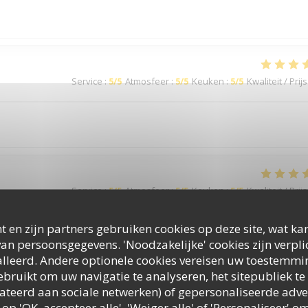
Service
:
5
/5
Atmosfeer
:
5
/5
Keuken
:
5
/5
Kwaliteit / Prijs
Service
:
5
/5
Atmosfeer
:
5
/5
Keuken
:
5
/5
Kwaliteit / Prijs
t en zijn partners gebruiken cookies op deze site, wat kan
an persoonsgegevens. 'Noodzakelijke' cookies zijn verpl
Service
:
5
/5
Atmosfeer
:
5
/5
Keuken
:
5
/5
Kwaliteit / Prijs
lleerd. Andere optionele cookies vereisen uw toestemmi
bruikt om uw navigatie te analyseren, het sitepubliek te 
elateerd aan sociale netwerken) of gepersonaliseerde adve
 op 'OK, accepteer alle', 'Weiger alle' of 'Personaliseer'