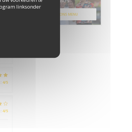
Menu's
togram linksonder
:
5
/5
ONTDEK ONS MENU
:
5
/5
:
4
/5
:
4
/5