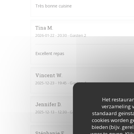
Très bonne cuisine
Tina
M
2026-01-22
- 20:30 - Gasten 2
Excellent repas
Vincent
W
2025-12-23
- 19:45 - Gasten 4
Het restauran
Jennifer
D
verzameling v
2025-12-13
- 12:30 - Gasten 3
standaard geïnsta
cookies worden ge
bieden (bijv. ger
Stéphanie
F
weer te geven. Klik