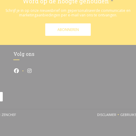
Word op de hoogte gehouden
*
Schrijf je in op onze nieuwsbrief om gepersonaliseerde communicatie en
marketingaanbiedingen per e-mail van ons te ontvangen.
ABONNEREN
Volg ons
Facebook ((opent in een nieuw venster))
Instagram ((opent in een nieuw venster))
((OPENT IN EEN NIEUW VENSTER))
R
ZENCHEF
DISCLAIMER
GEBRUIK
((OPENT IN EEN 