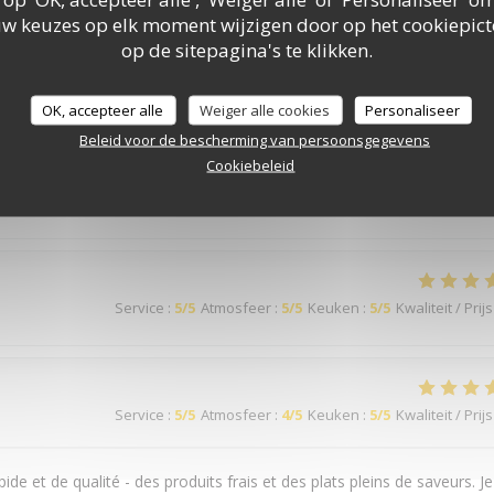
uw keuzes op elk moment wijzigen door op het cookiepic
Service
:
5
/5
Atmosfeer
:
4
/5
Keuken
:
5
/5
Kwaliteit / Prijs
op de sitepagina's te klikken.
OK, accepteer alle
Weiger alle cookies
Personaliseer
Beleid voor de bescherming van persoonsgegevens
Cookiebeleid
Service
:
5
/5
Atmosfeer
:
5
/5
Keuken
:
5
/5
Kwaliteit / Prijs
Service
:
5
/5
Atmosfeer
:
5
/5
Keuken
:
5
/5
Kwaliteit / Prijs
Service
:
5
/5
Atmosfeer
:
4
/5
Keuken
:
5
/5
Kwaliteit / Prijs
ide et de qualité - des produits frais et des plats pleins de saveurs. Je