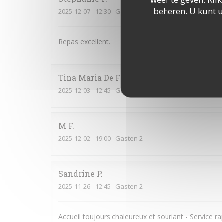
beheren. U kunt 
2025-12-07
- 12:30 - Gasten 3
Repas excellent.
Tina Maria De Fatima
M
2025-12-03
- 12:45 - Gasten 3
M
F
2025-12-02
- 19:00 - Gasten 2
Sandrine
P
2025-11-26
- 12:45 - Gasten 2
Accueil toujours chaleureux et souriant - Service rap