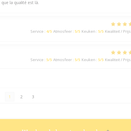
que la qualité est là.
Service
:
4
/5
Atmosfeer
:
5
/5
Keuken
:
5
/5
Kwaliteit / Prijs
Service
:
5
/5
Atmosfeer
:
5
/5
Keuken
:
5
/5
Kwaliteit / Prijs
1
2
3