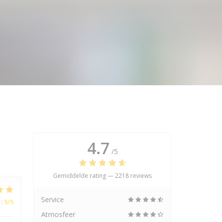
4.7
/5
Gemiddelde rating —
2218 reviews
Service
:
5
/5
Atmosfeer