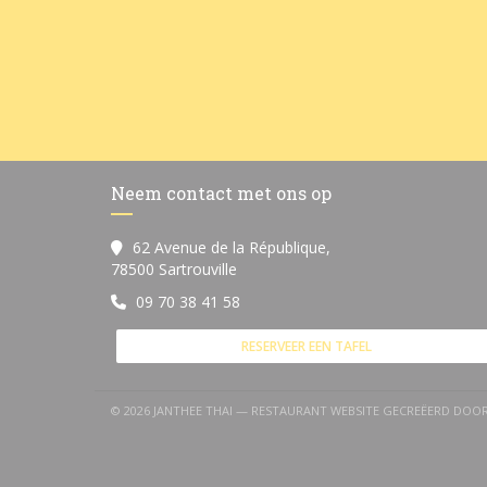
Neem contact met ons op
62 Avenue de la République,
((opent in een nieuw venster))
78500 Sartrouville
09 70 38 41 58
RESERVEER EEN TAFEL
© 2026 JANTHEE THAI — RESTAURANT WEBSITE GECREËERD DOO